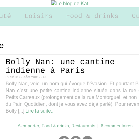
uté
Loisirs
Food & drinks
C
e
Bolly Nan: une cantine
indienne à Paris
Publié le
13 décembre 2012
Bolly Nan, voici un nom qui évoque l’évasion. Et pourtant B
Nan c’est une petite cantine indienne située dans la rue
Petits Carreaux (prolongement de la rue Montorgueil et non 
du Pain Quotidien, dont je vous avez déjà parlé). Pour reven
Bolly [...]
Lire la suite...
A emporter
,
Food & drinks
,
Restaurants
|
6 commentaires