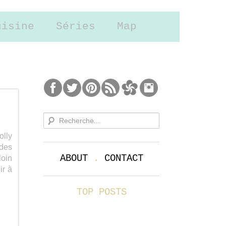
uisine
Séries
Map
olly
 des
ABOUT
.
CONTACT
loin
ir à
TOP POSTS